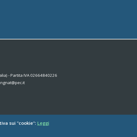
alia) - Partita IVA 02664840226
kingnat@pec.it
tiva sui "cookie":
Leggi