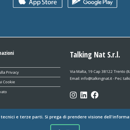
mazioni
Talking Nat S.r.l.
Via Malta, 19 Cap 38122 Trento (It
lla Privacy
Email: info@talkingnat.it - Pec: tal
ui Cookie
vato
e tecnici e terze parti. Si prega di prendere visione dell'informa
© Talking Nat S.r.l. Tutti i diritti riservati.
rev. 3.3 - 2025.06.18