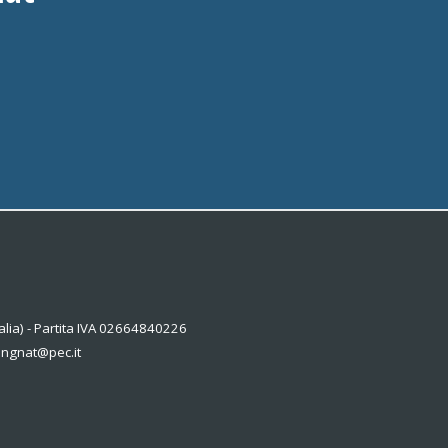
alia) - Partita IVA 02664840226
kingnat@pec.it