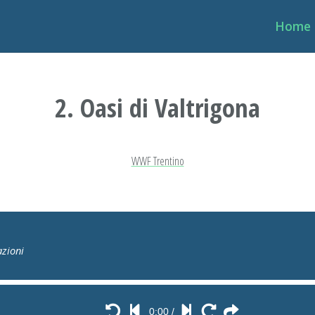
Home
2. Oasi di Valtrigona
WWF Trentino
azioni
0:00
/