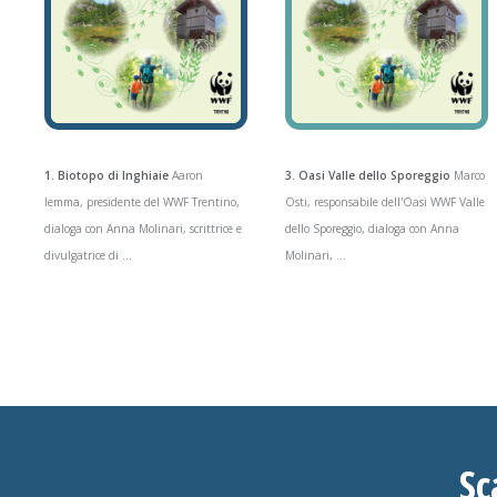
1. Biotopo di Inghiaie
Aaron
3. Oasi Valle dello Sporeggio
Marco
Iemma, presidente del WWF Trentino,
Osti, responsabile dell'Oasi WWF Valle
dialoga con Anna Molinari, scrittrice e
dello Sporeggio, dialoga con Anna
divulgatrice di ...
Molinari, ...
Sc