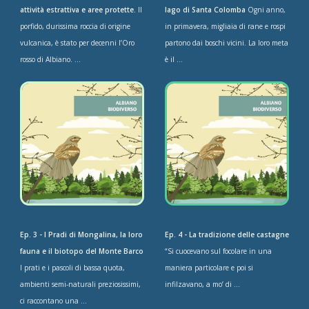
attività estrattiva e aree protette.
Il
lago di Santa Colomba
Ogni anno,
porfido, durissima roccia di origine
in primavera, migliaia di rane e rospi
vulcanica, è stato per decenni l’Oro
partono dai boschi vicini. La loro meta
rosso di Albiano. ...
è il ...
Ep. 3 - I Pradi di Mongalina, la loro
Ep. 4 - La tradizione delle castagne
fauna e il biotopo del Monte Barco
“Si cuocevano sul focolare in una
I prati e i pascoli di bassa quota,
maniera particolare e poi si
ambienti semi-naturali preziosissimi,
infilzavano, a mo’ di ...
ci raccontano una ...