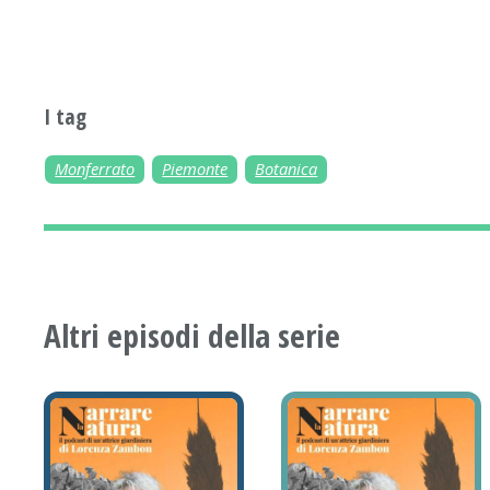
I tag
Monferrato
Piemonte
Botanica
Altri episodi della serie