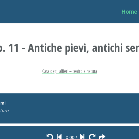
Home
p. 11 - Antiche pievi, antichi se
Casa degli alfieri – teatro e natura
emi
atura
0:00
/