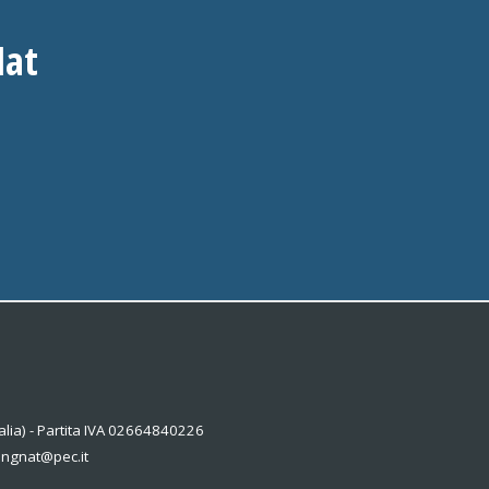
Nat
alia) - Partita IVA 02664840226
kingnat@pec.it