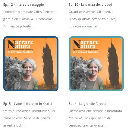
Ep. 12 - Il terzo paesaggio
Ep. 10 - La danza dei pioppi
Conoscete o ricordate Gilles Clément il
Guardare e vedere. Gli alberi, il
giardiniere filosofo? A lui dobbiamo
vento, qualcosa accade fra di loro,
l’immagine potente ...
qualcosa appare. Le ...
Ep. 5 - L'ape, il fiore ed io
Qui si
Ep. 4 - La grande foresta
tratta di rivelazioni incontrate a un
Un’esplorazione personale raccontata
passo da casa. Si parla di intrecci
“dal vivo”. Un esperimento di
ancestrali, di ...
penetrazione. La Foresta ...