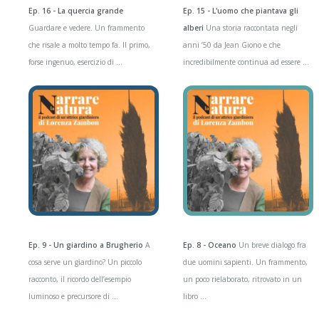
Ep. 16 - La quercia grande
Ep. 15 - L'uomo che piantava gli
Guardare e vedere. Un frammento
alberi
Una storia raccontata negli
che risale a molto tempo fa. Il primo,
anni ’50 da Jean Giono e che
forse ingenuo, esercizio di ...
incredibilmente continua ad essere ...
Ep. 9 - Un giardino a Brugherio
A
Ep. 8 - Oceano
Un breve dialogo fra
cosa serve un giardino? Un piccolo
due uomini sapienti. Un frammento,
racconto, il ricordo dell’esempio
un poco rielaborato, ritrovato in un
luminoso e precursore di ...
libro ...