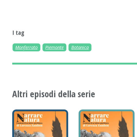
I tag
Monferrato
Piemonte
Botanica
Altri episodi della serie