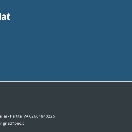
Nat
alia) - Partita IVA 02664840226
kingnat@pec.it