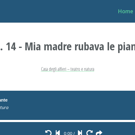
Home
. 14 - Mia madre rubava le pia
Casa degli alfieri – teatro e natura
ante
atura
0:00
/