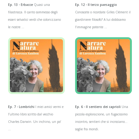
Ep. 13 - Erbacce
Quasi una
Ep. 12 - Il terzo paesaggio
filastrocca. Il canto sommesso degli
Conoscete o ricordate Gilles Clément il
esseri selvatici verdi che colonizzano
giardiniere filosofo? A lui dobbiamo
le nostre ...
l’immagine potente ...
Ep. 7 - Lombrichi
I miei amici vermi e
Ep. 6 - Il sentiero dei caprioli
Una
l’ultimo libro scritto dal vecchio
piccola esplorazione, un fugacissimo
Charles Darwin. Un inchino, un po’
incontro, sentieri che si incrociano…
...
soglie fra mondi.