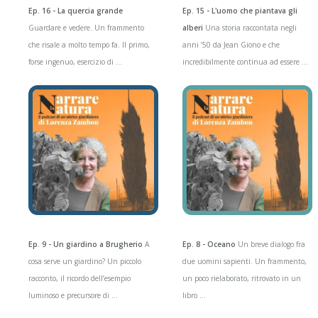
Ep. 16 - La quercia grande
Ep. 15 - L'uomo che piantava gli
Guardare e vedere. Un frammento
alberi
Una storia raccontata negli
che risale a molto tempo fa. Il primo,
anni ’50 da Jean Giono e che
forse ingenuo, esercizio di ...
incredibilmente continua ad essere ...
Ep. 9 - Un giardino a Brugherio
A
Ep. 8 - Oceano
Un breve dialogo fra
cosa serve un giardino? Un piccolo
due uomini sapienti. Un frammento,
racconto, il ricordo dell’esempio
un poco rielaborato, ritrovato in un
luminoso e precursore di ...
libro ...