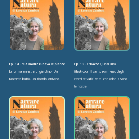
Ep. 14 - Mia madre rubava le piante
Ep. 13 - Erbacce
Quasi una
La prima maestra di giardino. Un
filastrocca. Il canto sommesso degli
racconto buffo, un ricordo lontano.
esseri selvatici verdi che colonizzano
le nostre ...