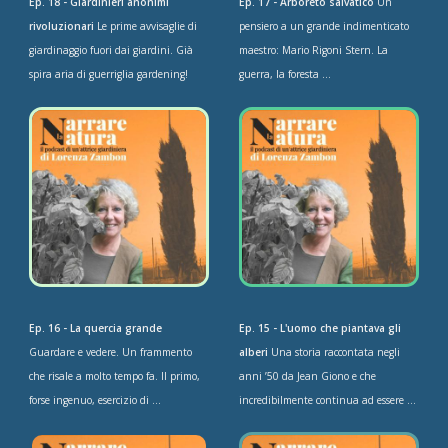
Ep. 18 - Giardinieri anonimi
Ep. 17 - Arboreto salvatico
Un
rivoluzionari
Le prime avvisaglie di
pensiero a un grande indimenticato
giardinaggio fuori dai giardini. Già
maestro: Mario Rigoni Stern. La
spira aria di guerriglia gardening!
guerra, la foresta ...
Ep. 16 - La quercia grande
Ep. 15 - L'uomo che piantava gli
Guardare e vedere. Un frammento
alberi
Una storia raccontata negli
che risale a molto tempo fa. Il primo,
anni ’50 da Jean Giono e che
forse ingenuo, esercizio di ...
incredibilmente continua ad essere ...