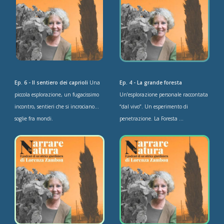
Ep. 6 - Il sentiero dei caprioli
Una
Ep. 4 - La grande foresta
piccola esplorazione, un fugacissimo
Un’esplorazione personale raccontata
incontro, sentieri che si incrociano…
“dal vivo”. Un esperimento di
soglie fra mondi.
penetrazione. La Foresta ...