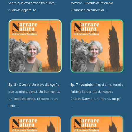
vento, qualcosa accade fra di loro,
racconto, il ricordo dell’esempio
qualcosa appare. Le ...
luminoso e precursore di ...
Ep. 8 - Oceano
Un breve dialogo fra
Ep. 7 - Lombrichi
I miei amici vermi e
due uomini sapienti. Un frammento,
l’ultimo libro scritto dal vecchio
un poco rielaborato, ritrovato in un
Charles Darwin. Un inchino, un po’
libro ...
...