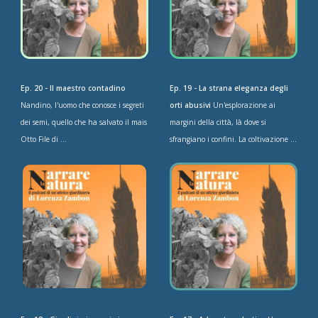
Ep. 20 - Il maestro contadino
Ep. 19 - La strana eleganza degli
Nandino, l'uomo che conosce i segreti
orti abusivi
Un'esplorazione ai
dei semi, quello che ha salvato il mais
margini della città, là dove si
Otto File di ...
sfrangiano i confini. La coltivazione ...