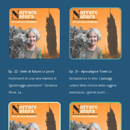
Ep. 22 - Semi di futuro
Le parole
Ep. 21 - Apocalypse Town
La
illuminanti di una vera maestra di
fantascienza in atto. I paesaggi
“giardinaggio planetario”: Vandana
urbani della cintura della ruggine
Shiva. La ...
americana, i grandi buchi ...